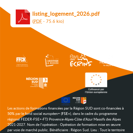
listing_logement_2026.pdf
(
PDF
-
75.6 kio
)
Les actions de formations financées par la Région SUD sont co-financées à
50%
par le fond social européen+ (
FSE+
), dans le cadre du programme
régional FEDER-FSE+-FTJ Provence-Alpes-Côte d’Azur Massifs des Alpes
2021-2027. Nom de l’opération : Opération de formation mise en œuvre
par voie de marché public. Bénéficiaire : Région Sud. Lieu : Tout le territoire