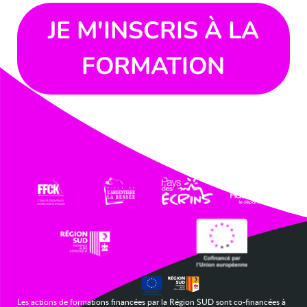
JE M'INSCRIS À LA
FORMATION
Les actions de formations financées par la Région SUD sont co-financées à