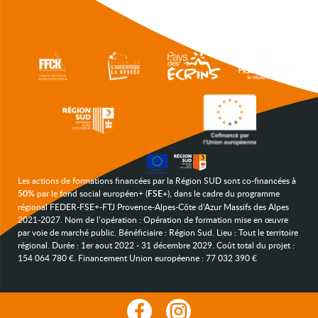
Les actions de formations financées par la Région SUD sont co-financées à
50%
par le fond social européen+ (
FSE+
), dans le cadre du programme
régional FEDER-FSE+-FTJ Provence-Alpes-Côte d’Azur Massifs des Alpes
2021-2027. Nom de l’opération : Opération de formation mise en œuvre
par voie de marché public. Bénéficiaire : Région Sud. Lieu : Tout le territoire
régional. Durée : 1er aout 2022 - 31 décembre 2029. Coût total du projet :
154 064 780 €. Financement Union européenne : 77 032 390 €